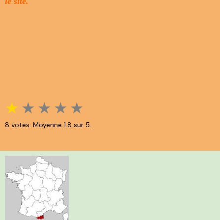
le site.
★
★
★
★
★
8
votes. Moyenne
1.8
sur 5.