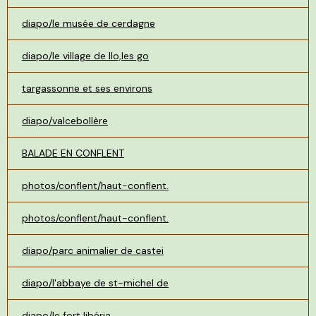
diapo/le musée de cerdagne
diapo/le village de llo,les go
targassonne et ses environs
diapo/valcebollère
BALADE EN CONFLENT
photos/conflent/haut-conflent.
photos/conflent/haut-conflent.
diapo/parc animalier de castei
diapo/l'abbaye de st-michel de
diapo/le fort libéria