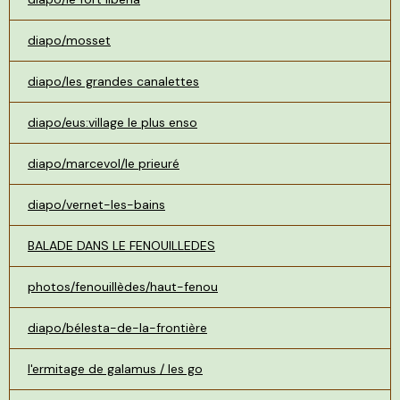
diapo/mosset
diapo/les grandes canalettes
diapo/eus:village le plus enso
diapo/marcevol/le prieuré
diapo/vernet-les-bains
BALADE DANS LE FENOUILLEDES
photos/fenouillèdes/haut-fenou
diapo/bélesta-de-la-frontière
l'ermitage de galamus / les go