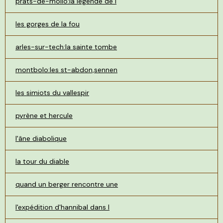
prats-de-mollo:la légende de l
les gorges de la fou
arles-sur-tech:la sainte tombe
montbolo:les st-abdon,sennen
les simiots du vallespir
pyrène et hercule
l'âne diabolique
la tour du diable
quand un berger rencontre une
l'expédition d'hannibal dans l