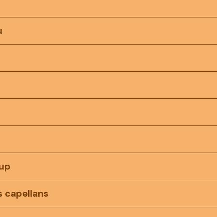
u
cup
s capellans