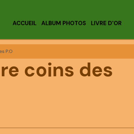
ACCUEIL
ALBUM PHOTOS
LIVRE D'OR
es P.O
re coins des