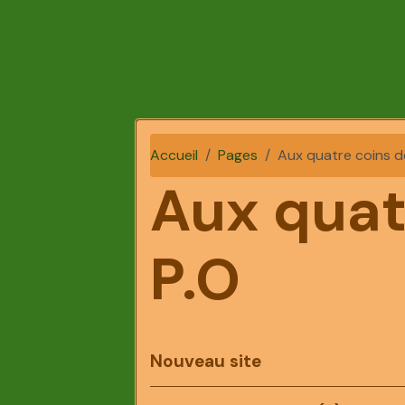
Accueil
Pages
Aux quatre coins d
Aux quat
P.O
Nouveau site