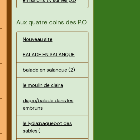
émissions t.v sur les p.o
Aux quatre coins des P.O
Nouveau site
BALADE EN SALANQUE
balade en salanque (2)
le moulin de claira
diapo/balade dans les
embruns
le lydia:paquebot des
sables.(