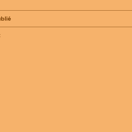
blié
t