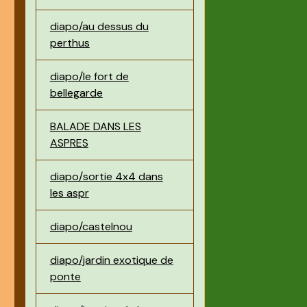
diapo/au dessus du
perthus
diapo/le fort de
bellegarde
BALADE DANS LES
ASPRES
diapo/sortie 4x4 dans
les aspr
diapo/castelnou
diapo/jardin exotique de
ponte