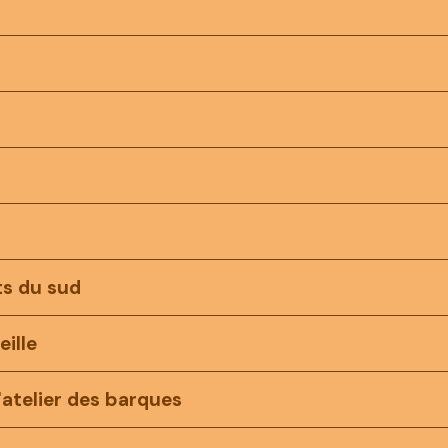
)
)
)
ts du sud
ille
l'atelier des barques