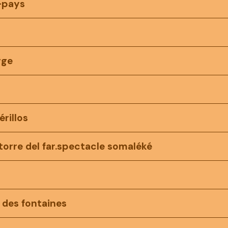
e-pays
rge
érillos
 torre del far.spectacle somaléké
 des fontaines