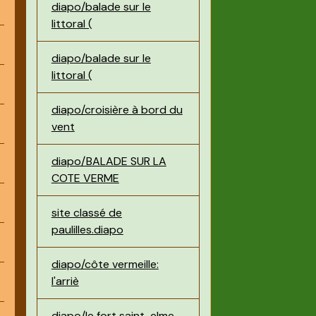
diapo/balade sur le
littoral (
diapo/balade sur le
littoral (
diapo/croisière à bord du
vent
diapo/BALADE SUR LA
COTE VERME
site classé de
paulilles.diapo
diapo/côte vermeille:
l'arriè
diapo/le fort saint-elme