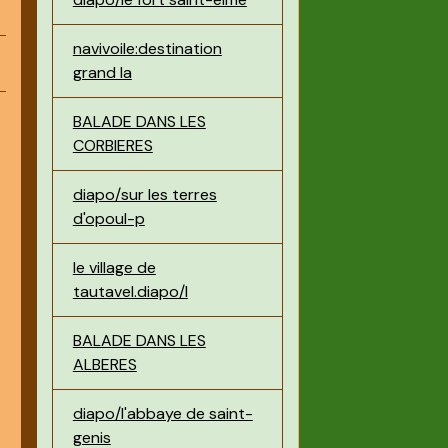
navivoile:destination
grand la
BALADE DANS LES
CORBIERES
diapo/sur les terres
d'opoul-p
le village de
tautavel.diapo/l
BALADE DANS LES
ALBERES
diapo/l'abbaye de saint-
genis