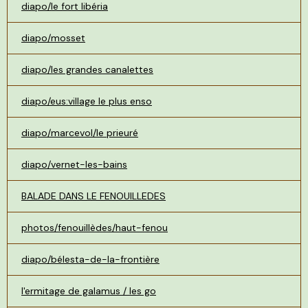
diapo/le fort libéria
diapo/mosset
diapo/les grandes canalettes
diapo/eus:village le plus enso
diapo/marcevol/le prieuré
diapo/vernet-les-bains
BALADE DANS LE FENOUILLEDES
photos/fenouillèdes/haut-fenou
diapo/bélesta-de-la-frontière
l'ermitage de galamus / les go