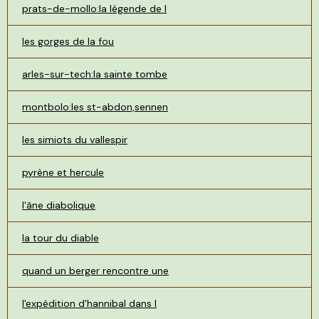
prats-de-mollo:la légende de l
les gorges de la fou
arles-sur-tech:la sainte tombe
montbolo:les st-abdon,sennen
les simiots du vallespir
pyrène et hercule
l'âne diabolique
la tour du diable
quand un berger rencontre une
l'expédition d'hannibal dans l