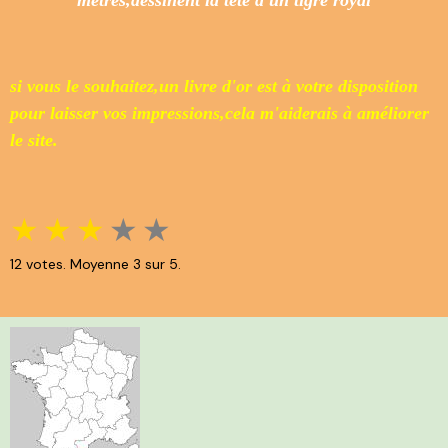
mètres,dessinent la tête d'un tigre royal
si vous le souhaitez,un livre d'or est à votre disposition
pour laisser vos impressions,cela m'aiderais à améliorer
le site.
★
★
★
★
★
12
votes. Moyenne
3
sur 5.