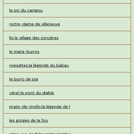
le pic du canigou
notre-dame de villeneuve
llo,le village des sorcières
le mata-burros
rivesaltes:la légende du babau
le burro de pia
céret:le pont du diable
prats-de-mollo:la légende de l
les gorges de la fou