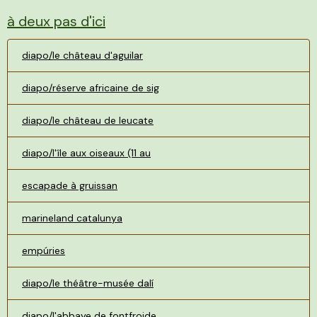
à deux pas d'ici
diapo/le château d'aguilar
diapo/réserve africaine de sig
diapo/le château de leucate
diapo/l'île aux oiseaux (11 au
escapade à gruissan
marineland catalunya
empúries
diapo/le théâtre-musée dalí
diapo/l'abbaye de fontfroide