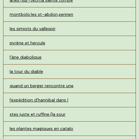
arles-sur-tech:la sainte tombe
montbolo:les st-abdon,sennen
les simiots du vallespir
pyrène et hercule
l'âne diabolique
la tour du diable
quand un berger rencontre une
l'expédition d'hannibal dans l
stes juste et ruffine.(la sour
les plantes magiques en catalo