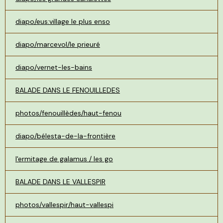
diapo/eus:village le plus enso
diapo/marcevol/le prieuré
diapo/vernet-les-bains
BALADE DANS LE FENOUILLEDES
photos/fenouillèdes/haut-fenou
diapo/bélesta-de-la-frontière
l'ermitage de galamus / les go
BALADE DANS LE VALLESPIR
photos/vallespir/haut-vallespi