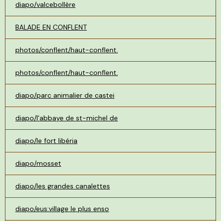
diapo/valcebollère
BALADE EN CONFLENT
photos/conflent/haut-conflent.
photos/conflent/haut-conflent.
diapo/parc animalier de castei
diapo/l'abbaye de st-michel de
diapo/le fort libéria
diapo/mosset
diapo/les grandes canalettes
diapo/eus:village le plus enso