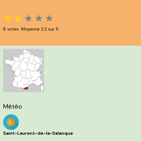
★
★
★
★
★
8
votes. Moyenne
2.3
sur 5.
Météo
Saint-Laurent-de-la-Salanque