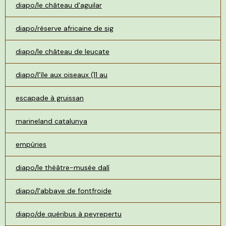
diapo/le château d'aguilar
diapo/réserve africaine de sig
diapo/le château de leucate
diapo/l'île aux oiseaux (11 au
escapade à gruissan
marineland catalunya
empúries
diapo/le théâtre-musée dalí
diapo/l'abbaye de fontfroide
diapo/de quéribus à peyrepertu