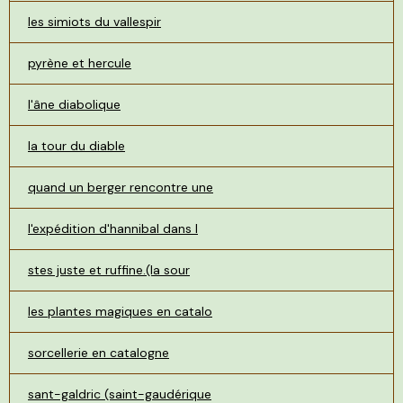
les simiots du vallespir
pyrène et hercule
l'âne diabolique
la tour du diable
quand un berger rencontre une
l'expédition d'hannibal dans l
stes juste et ruffine.(la sour
les plantes magiques en catalo
sorcellerie en catalogne
sant-galdric (saint-gaudérique