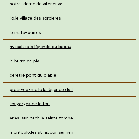
notre-dame de villeneuve
llo,le village des sorcières
le mata-burros
rivesaltes:la légende du babau
le burro de pia
céret:le pont du diable
prats-de-mollo:la légende de l
les gorges de la fou
arles-sur-tech:la sainte tombe
montbolo:les st-abdon,sennen