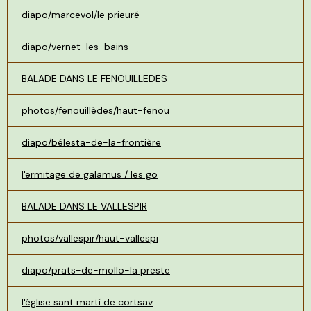
diapo/marcevol/le prieuré
diapo/vernet-les-bains
BALADE DANS LE FENOUILLEDES
photos/fenouillèdes/haut-fenou
diapo/bélesta-de-la-frontière
l'ermitage de galamus / les go
BALADE DANS LE VALLESPIR
photos/vallespir/haut-vallespi
diapo/prats-de-mollo-la preste
l'église sant martí de cortsav