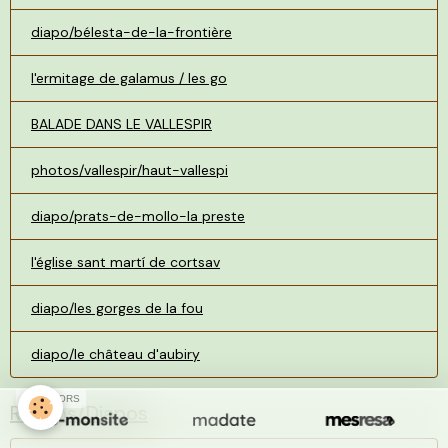
diapo/bélesta-de-la-frontière
l'ermitage de galamus / les go
BALADE DANS LE VALLESPIR
photos/vallespir/haut-vallespi
diapo/prats-de-mollo-la preste
l'église sant martí de cortsav
diapo/les gorges de la fou
diapo/le château d'aubiry
SPONSORS
Randos/Diapos