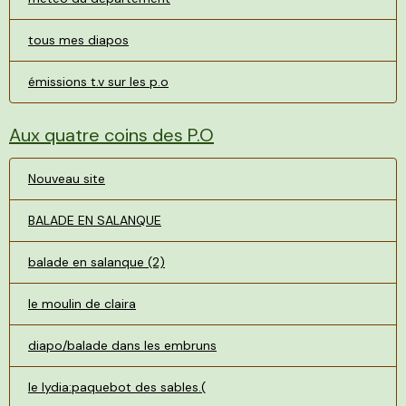
tous mes diapos
émissions t.v sur les p.o
Aux quatre coins des P.O
Nouveau site
BALADE EN SALANQUE
balade en salanque (2)
le moulin de claira
diapo/balade dans les embruns
le lydia:paquebot des sables.(