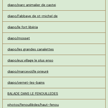
diapo/parc animalier de castei
diapo/l'abbaye de st-michel de
diapo/le fort libéria
diapo/mosset
diapo/les grandes canalettes
diapo/eus:village le plus enso
diapo/marcevol/le prieuré
diapo/vernet-les-bains
BALADE DANS LE FENOUILLEDES
photos/fenouillèdes/haut-fenou