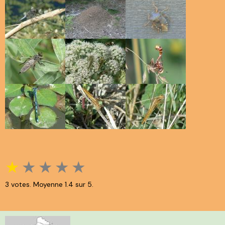
★
★
★
★
★
3
votes. Moyenne
1.4
sur 5.