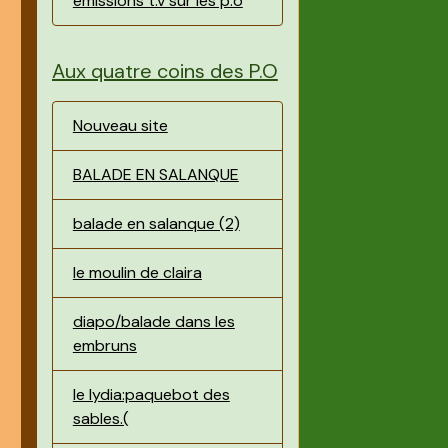
émissions t.v sur les p.o
Aux quatre coins des P.O
Nouveau site
BALADE EN SALANQUE
balade en salanque (2)
le moulin de claira
diapo/balade dans les
embruns
le lydia:paquebot des
sables.(