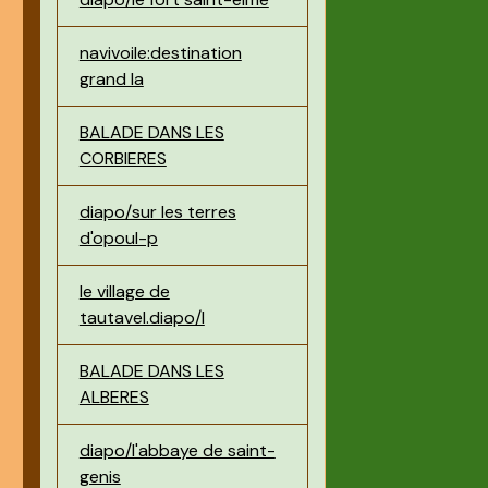
navivoile:destination
grand la
BALADE DANS LES
CORBIERES
diapo/sur les terres
d'opoul-p
le village de
tautavel.diapo/l
BALADE DANS LES
ALBERES
diapo/l'abbaye de saint-
genis