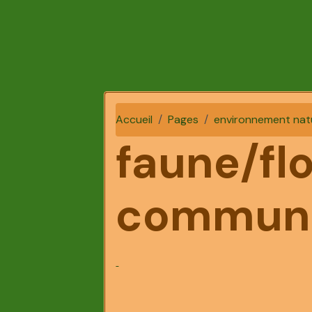
Accueil
Pages
environnement nat
faune/fl
communs