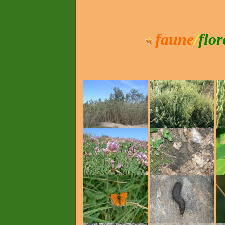
faune
/
flor