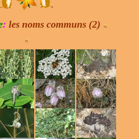
e
:
les noms communs (2)