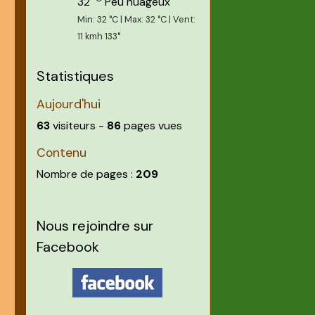
32
Peu nuageux
Min: 32 °C | Max: 32 °C | Vent:
11 kmh 133°
Statistiques
Aujourd'hui
63
visiteurs -
86
pages vues
Contenu
Nombre de pages :
209
Nous rejoindre sur
Facebook