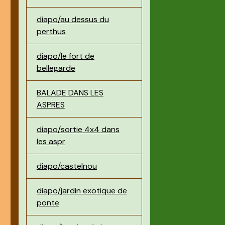
diapo/au dessus du
perthus
diapo/le fort de
bellegarde
BALADE DANS LES
ASPRES
diapo/sortie 4x4 dans
les aspr
diapo/castelnou
diapo/jardin exotique de
ponte