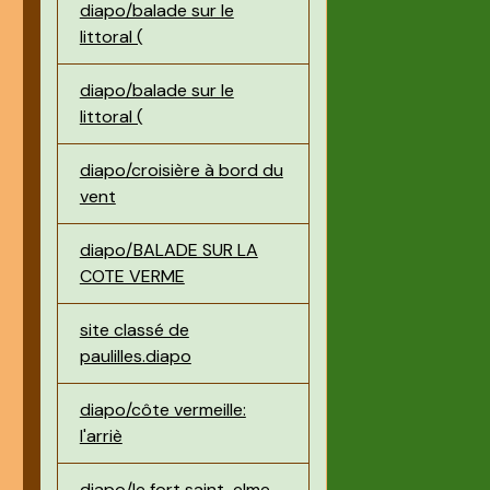
diapo/balade sur le
littoral (
diapo/balade sur le
littoral (
diapo/croisière à bord du
vent
diapo/BALADE SUR LA
COTE VERME
site classé de
paulilles.diapo
diapo/côte vermeille:
l'arriè
diapo/le fort saint-elme