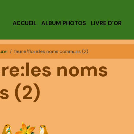
ACCUEIL
ALBUM PHOTOS
LIVRE D'OR
urel
faune/flore:les noms communs (2)
ore:les noms
 (2)