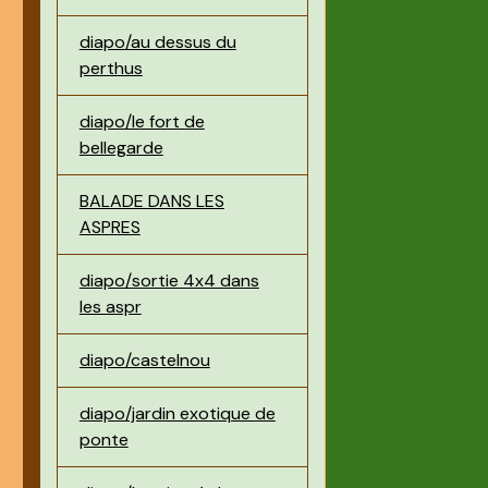
diapo/au dessus du
perthus
diapo/le fort de
bellegarde
BALADE DANS LES
ASPRES
diapo/sortie 4x4 dans
les aspr
diapo/castelnou
diapo/jardin exotique de
ponte