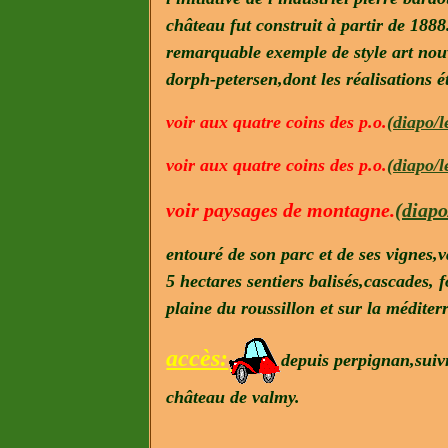
château fut construit à partir de 188
remarquable exemple de style art nou
dorph-petersen,dont les réalisations é
voir aux quatre coins des p.o.
(diapo/l
voir aux quatre coins des p.o.
(diapo/
voir paysages de montagne.
(diapo
entouré de son parc et de ses vignes,
5 hectares sentiers balisés,cascades, 
plaine du roussillon et sur la méditer
accès:
depuis perpignan,suivr
château de valmy.