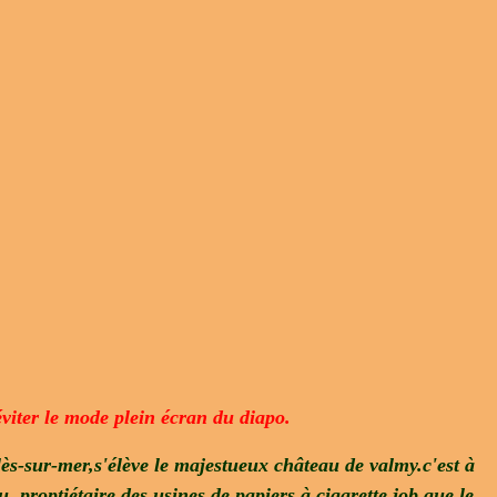
éviter le mode plein écran du diapo.
ès-sur-mer,s'élève le majestueux château de valmy.c'est à
ou, proptiétaire des usines de papiers à cigarette job,que le