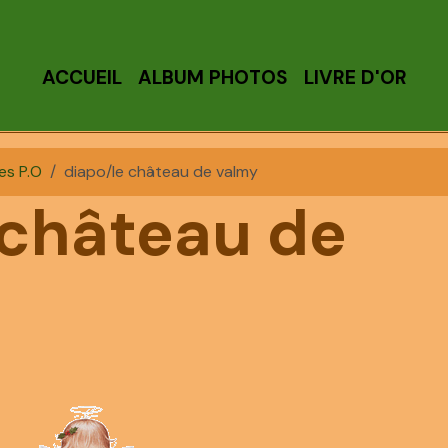
ACCUEIL
ALBUM PHOTOS
LIVRE D'OR
es P.O
diapo/le château de valmy
 château de