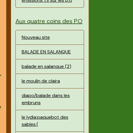
émissions t.v sur les p.o
Aux quatre coins des P.O
Nouveau site
BALADE EN SALANQUE
balade en salanque (2)
r
le moulin de claira
diapo/balade dans les
embruns
e
le lydia:paquebot des
sables.(