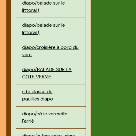
diapo/balade sur le
littoral (
diapo/balade sur le
littoral (
diapo/croisière à bord du
vent
diapo/BALADE SUR LA
COTE VERME
site classé de
paulilles.diapo
diapo/côte vermeille:
l'arriè
diapo/le fort saint-elme