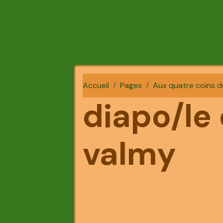
Accueil
Pages
Aux quatre coins d
diapo/le
valmy