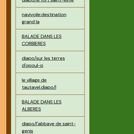
navivoile:destination
grand la
BALADE DANS LES
CORBIERES
diapo/sur les terres
d'opoul-p
le village de
tautavel.diapo/l
BALADE DANS LES
ALBERES
diapo/l'abbaye de saint-
genis