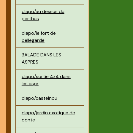
diapo/au dessus du
perthus
diapo/le fort de
bellegarde
BALADE DANS LES
ASPRES
diapo/sortie 4x4 dans
les aspr
diapo/castelnou
diapo/jardin exotique de
ponte