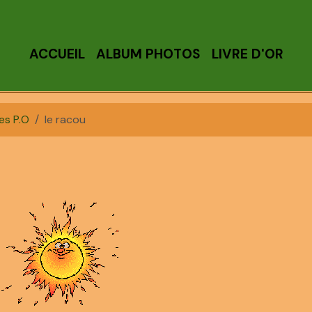
ACCUEIL
ALBUM PHOTOS
LIVRE D'OR
es P.O
le racou