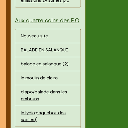
émissions t.v sur les p.o
Aux quatre coins des P.O
Nouveau site
BALADE EN SALANQUE
balade en salanque (2)
le moulin de claira
diapo/balade dans les
embruns
le lydia:paquebot des
sables.(