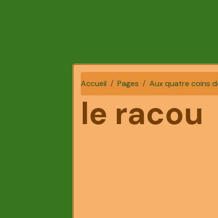
Accueil
Pages
Aux quatre coins d
le racou