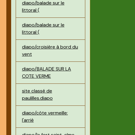
diapo/balade sur le
littoral (
diapo/balade sur le
littoral (
diapo/croisière à bord du
vent
diapo/BALADE SUR LA
COTE VERME
site classé de
paulilles.diapo
diapo/côte vermeille:
l'arriè
diapo/le fort saint-elme