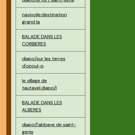
navivoile:destination
grand la
BALADE DANS LES
CORBIERES
diapo/sur les terres
d'opoul-p
le village de
tautavel.diapo/l
BALADE DANS LES
ALBERES
diapo/l'abbaye de saint-
genis