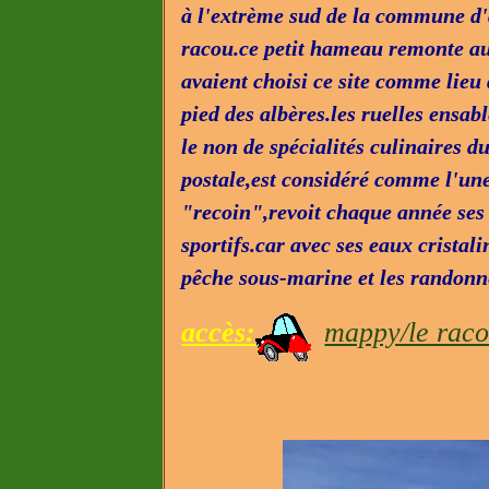
à l'extrème sud de la commune d'
racou.ce petit hameau remonte au
avaient choisi ce site comme lieu 
pied des albères.les ruelles ensab
le non de spécialités culinaires d
postale,est considéré comme l'une
"recoin",revoit chaque année ses 
sportifs.car avec ses eaux cristali
pêche sous-marine et les randonn
accès:
mappy/le rac