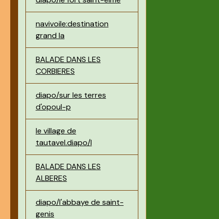
navivoile:destination
grand la
BALADE DANS LES
CORBIERES
diapo/sur les terres
d'opoul-p
le village de
tautavel.diapo/l
BALADE DANS LES
ALBERES
diapo/l'abbaye de saint-
genis