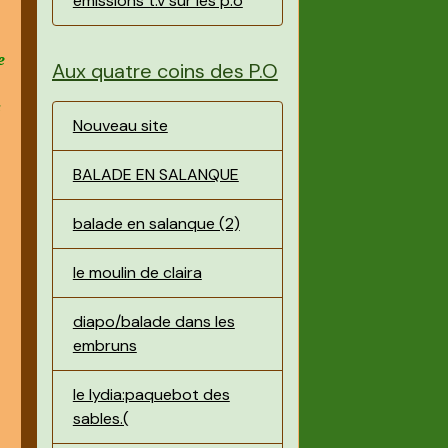
émissions t.v sur les p.o
e
Aux quatre coins des P.O
s
Nouveau site
BALADE EN SALANQUE
balade en salanque (2)
le moulin de claira
diapo/balade dans les
embruns
le lydia:paquebot des
sables.(