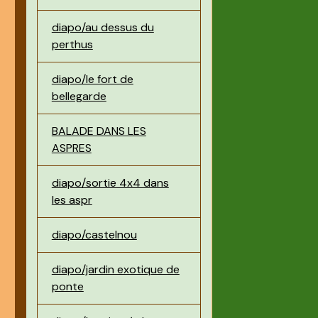
diapo/au dessus du
perthus
diapo/le fort de
bellegarde
BALADE DANS LES
ASPRES
diapo/sortie 4x4 dans
les aspr
diapo/castelnou
diapo/jardin exotique de
ponte