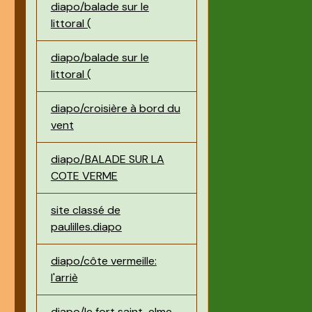
diapo/balade sur le
littoral (
diapo/balade sur le
littoral (
diapo/croisière à bord du
vent
diapo/BALADE SUR LA
COTE VERME
site classé de
paulilles.diapo
diapo/côte vermeille:
l'arriè
diapo/le fort saint-elme