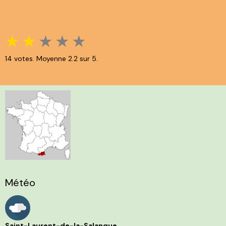
★
★
★
★
★
14
votes. Moyenne
2.2
sur 5.
Météo
Saint-Laurent-de-la-Salanque