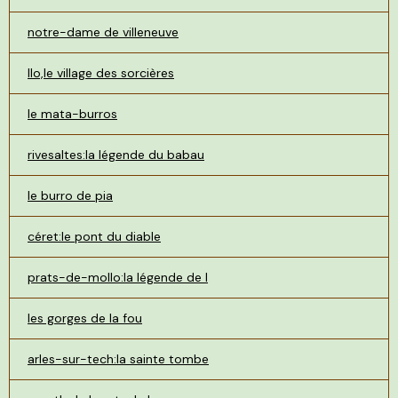
notre-dame de villeneuve
llo,le village des sorcières
le mata-burros
rivesaltes:la légende du babau
le burro de pia
céret:le pont du diable
prats-de-mollo:la légende de l
les gorges de la fou
arles-sur-tech:la sainte tombe