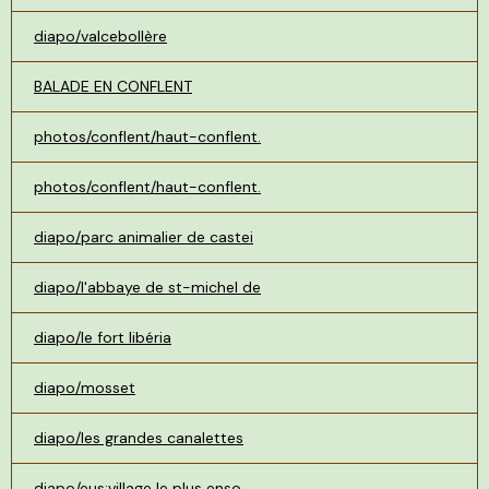
diapo/valcebollère
BALADE EN CONFLENT
photos/conflent/haut-conflent.
photos/conflent/haut-conflent.
diapo/parc animalier de castei
diapo/l'abbaye de st-michel de
diapo/le fort libéria
diapo/mosset
diapo/les grandes canalettes
diapo/eus:village le plus enso