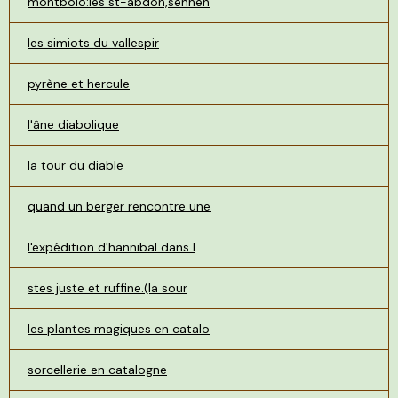
montbolo:les st-abdon,sennen
les simiots du vallespir
pyrène et hercule
l'âne diabolique
la tour du diable
quand un berger rencontre une
l'expédition d'hannibal dans l
stes juste et ruffine.(la sour
les plantes magiques en catalo
sorcellerie en catalogne