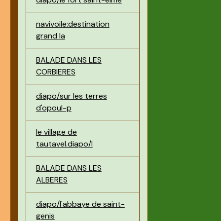
navivoile:destination
grand la
BALADE DANS LES
CORBIERES
diapo/sur les terres
d'opoul-p
le village de
tautavel.diapo/l
BALADE DANS LES
ALBERES
diapo/l'abbaye de saint-
genis