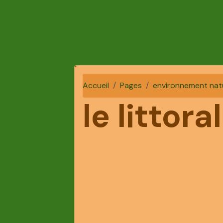
Accueil
Pages
environnement nat
le littora