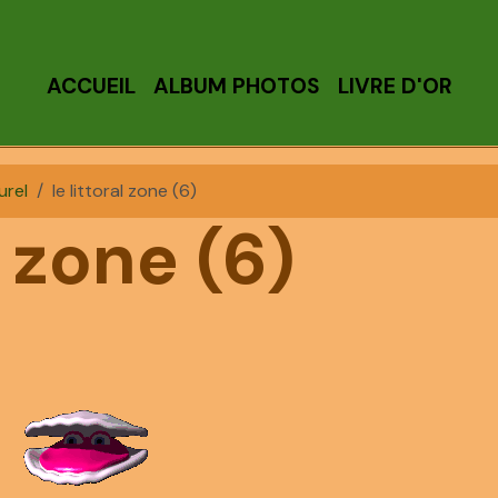
ACCUEIL
ALBUM PHOTOS
LIVRE D'OR
urel
le littoral zone (6)
l zone (6)