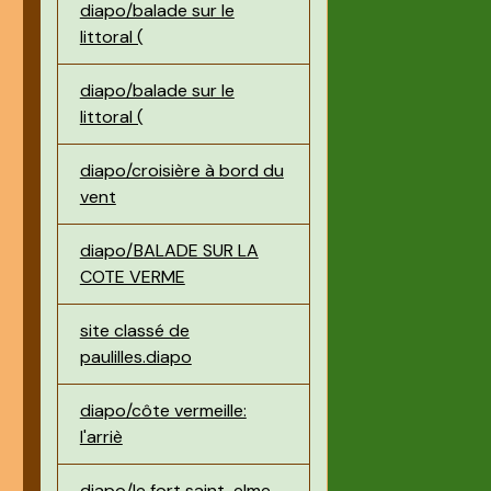
diapo/balade sur le
littoral (
diapo/balade sur le
littoral (
diapo/croisière à bord du
vent
diapo/BALADE SUR LA
COTE VERME
site classé de
paulilles.diapo
diapo/côte vermeille:
l'arriè
diapo/le fort saint-elme