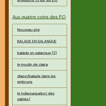
émissions t.v sur les p.o
Aux quatre coins des P.O
Nouveau site
BALADE EN SALANQUE
balade en salanque (2)
le moulin de claira
diapo/balade dans les
embruns
le lydia:paquebot des
sables.(