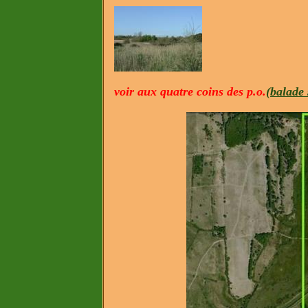
voir aux quatre coins des p.o.
(balade s