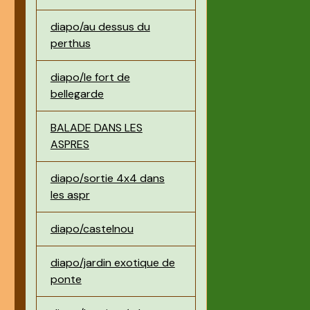
diapo/au dessus du
perthus
diapo/le fort de
bellegarde
BALADE DANS LES
ASPRES
diapo/sortie 4x4 dans
les aspr
diapo/castelnou
diapo/jardin exotique de
ponte